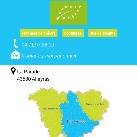
Fromage de chèvre
Confitures
Jus de pomme
04.71.57.56.19
Contactez-moi par e-mail
La Parade
43580 Alleyras