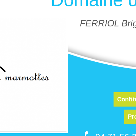
FERRIOL Brig
Confit
Pr