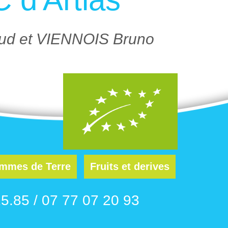
d et VIENNOIS Bruno
mmes de Terre
Fruits et derives
5.85 / 07 77 07 20 93