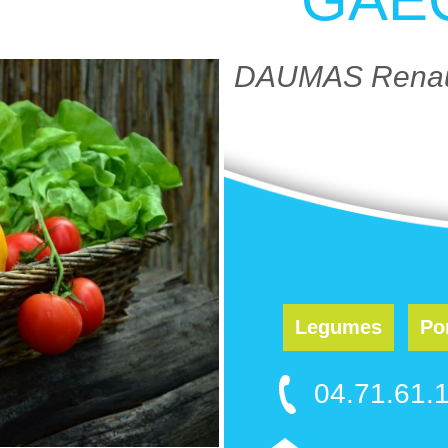
DAUMAS Renau
Legumes
Po
04.71.61.1