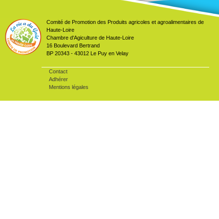
Comité de Promotion des Produits agricoles et agroalimentaires de
Haute-Loire
Chambre d'Agiculture de Haute-Loire
16 Boulevard Bertrand
BP 20343 - 43012 Le Puy en Velay
Contact
Adhérer
Mentions légales